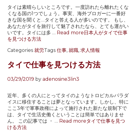
タイは素晴らしいところです。一度訪れたら離れたくな
くなる国の1つでしょう。事実、海外ブロガーに一番好
きな国を聞くと…タイと答える人が多いのです。 もし、
あなたがタイを旅行して魅了されたなら、とても運がい
いです。タイには多 …
Read more
日本人がタイで仕事
を見つける方法
Categories
就労
Tags
仕事
,
就職
,
求人情報
タイで仕事を見つける方法
03/29/2019
by
adenosine3lin3
近年、多くの人にとってタイのようなトロピカルパラダ
イスに移住することは夢となっています。しかし、特に
ここ3年で軍事政権によって施行された新たな規制下で
は、タイで生活史働くということは簡単ではありませ
ん。 この記事では ・ …
Read more
タイで仕事を見つ
ける方法