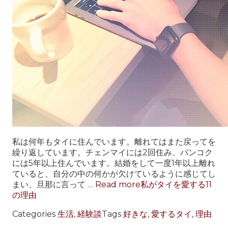
私は何年もタイに住んでいます。離れてはまた戻ってを
繰り返しています。チェンマイには2回住み、バンコク
には5年以上住んでいます。結婚をして一度1年以上離れ
ていると、自分の中の何かが欠けているように感じてし
まい、旦那に言って …
Read more
私がタイを愛する11
の理由
Categories
生活
,
経験談
Tags
好きな
,
愛するタイ
,
理由