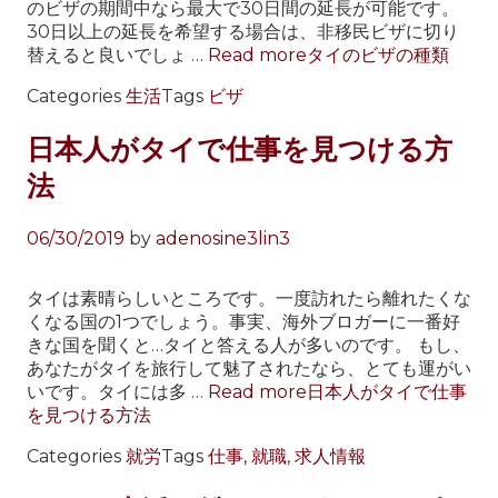
のビザの期間中なら最大で30日間の延長が可能です。
30日以上の延長を希望する場合は、非移民ビザに切り
替えると良いでしょ …
Read more
タイのビザの種類
Categories
生活
Tags
ビザ
日本人がタイで仕事を見つける方
法
06/30/2019
by
adenosine3lin3
タイは素晴らしいところです。一度訪れたら離れたくな
くなる国の1つでしょう。事実、海外ブロガーに一番好
きな国を聞くと…タイと答える人が多いのです。 もし、
あなたがタイを旅行して魅了されたなら、とても運がい
いです。タイには多 …
Read more
日本人がタイで仕事
を見つける方法
Categories
就労
Tags
仕事
,
就職
,
求人情報