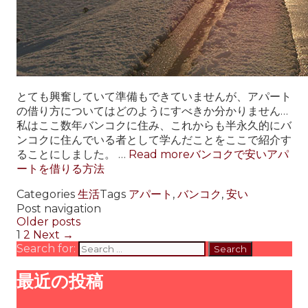
とても興奮していて準備もできていませんが、アパート
の借り方についてはどのようにすべきか分かりません…
私はここ数年バンコクに住み、これからも半永久的にバ
ンコクに住んでいる者として学んだことをここで紹介す
ることにしました。 …
Read more
バンコクで安いアパ
ートを借りる方法
Categories
生活
Tags
アパート
,
バンコク
,
安い
Post navigation
Older posts
1
2
Next →
Search for:
最近の投稿