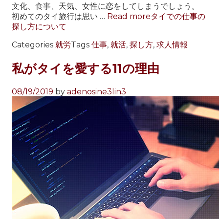
文化、食事、天気、女性に恋をしてしまうでしょう。
初めてのタイ旅行は思い …
Read more
タイでの仕事の
探し方について
Categories
就労
Tags
仕事
,
就活
,
探し方
,
求人情報
私がタイを愛する11の理由
08/19/2019
by
adenosine3lin3