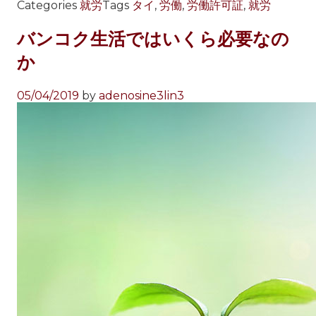
Categories
就労
Tags
タイ
,
労働
,
労働許可証
,
就労
バンコク生活ではいくら必要なの
か
05/04/2019
by
adenosine3lin3