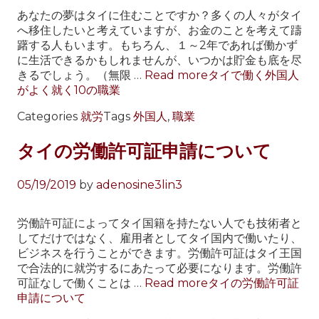
あなたの夢はタイに住むことですか？多くの人々がタイ
へ移住したいと考えていますが、お金のことを考えて躊
躇する人もいます。もちろん、１～2年であれば働かず
に生活できるかもしれませんが、いつかは貯金も底を尽
きるでしょう。（無限 …
Read more
タイで働く外国人
がよく就く10の職業
Categories
就労
Tags
外国人
,
職業
タイの労働許可証申請について
05/19/2019
by
adenosine3lin3
労働許可証によってタイ国籍を持たない人でも技術者と
してだけではなく、雇用者としてタイ国内で働いたり、
ビジネスを行うことができます。労働許可証はタイ王国
で合法的に就労するにあたって必要になります。労働許
可証なしで働くことは …
Read more
タイの労働許可証
申請について