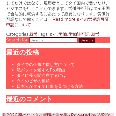
してだけではなく、雇用者としてタイ国内で働いたり、
ビジネスを行うことができます。労働許可証はタイ王国
で合法的に就労するにあたって必要になります。労働許
可証なしで働くことは …
Read more
タイの労働許可証
申請について
Categories
就労
Tags
タイ
,
労働
,
労働許可証
,
就労
Search for:
最近の投稿
タイでの仕事の探し方について
私がタイを愛する11の理由
タイに長期間滞在するには
タイのビザの種類
日本人がタイで仕事を見つける方法
最近のコメント
© 2026 宛のないタイ就職の決め手
• Powered by
WPKoi