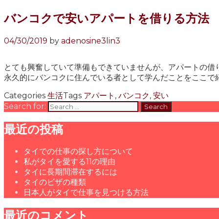
バンコクで安いアパートを借りる方法
04/30/2019
by
adenosine3lin3
とても興奮していて準備もできていませんが、アパートの借
永久的にバンコクに住んでいる者として学んだことをここで紹
Categories
生活
Tags
アパート
,
バンコク
,
安い
Search for:
最近の投稿
タイでの仕事の探し方について
私がタイを愛する11の理由
タイに長期間滞在するには
タイのビザの種類
日本人がタイで仕事を見つける方法
最近のコメント