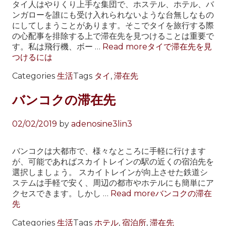
タイ人はやりくり上手な集団で、ホステル、ホテル、バ
ンガローを誰にも受け入れられないような台無しなもの
にしてしまうことがあります。そこでタイを旅行する際
の心配事を排除する上で滞在先を見つけることは重要で
す。私は飛行機、ボー …
Read more
タイで滞在先を見
つけるには
Categories
生活
Tags
タイ
,
滞在先
バンコクの滞在先
02/02/2019
by
adenosine3lin3
バンコクは大都市で、様々なところに手軽に行けます
が、可能であればスカイトレインの駅の近くの宿泊先を
選択しましょう。 スカイトレインが向上させた鉄道シ
ステムは手軽で安く、周辺の都市やホテルにも簡単にア
クセスできます。しかし …
Read more
バンコクの滞在
先
Categories
生活
Tags
ホテル
,
宿泊所
,
滞在先