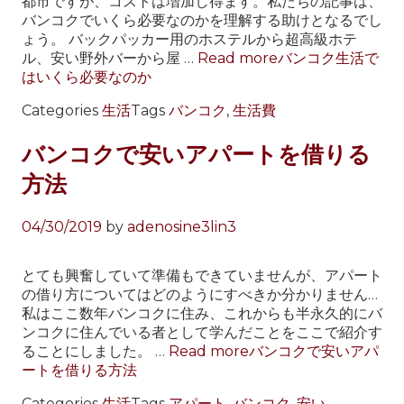
都市ですが、コストは増加し得ます。私たちの記事は、
バンコクでいくら必要なのかを理解する助けとなるでし
ょう。 バックパッカー用のホステルから超高級ホテ
ル、安い野外バーから屋 …
Read more
バンコク生活で
はいくら必要なのか
Categories
生活
Tags
バンコク
,
生活費
バンコクで安いアパートを借りる
方法
04/30/2019
by
adenosine3lin3
とても興奮していて準備もできていませんが、アパート
の借り方についてはどのようにすべきか分かりません…
私はここ数年バンコクに住み、これからも半永久的にバ
ンコクに住んでいる者として学んだことをここで紹介す
ることにしました。 …
Read more
バンコクで安いアパ
ートを借りる方法
Categories
生活
Tags
アパート
,
バンコク
,
安い