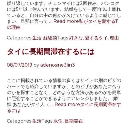
繰り返しています。チェンマイには2回住み、バンコク
には5年以上住んでいます。結婚をして一度1年以上離れ
ていると、自分の中の何かが欠けているように感じてし
まい、旦那に言って …
Read more
私がタイを愛する11
の理由
Categories
生活
,
経験談
Tags
好きな
,
愛するタイ
,
理由
タイに長期間滞在するには
08/07/2019
by
adenosine3lin3
ここに掲載されている情報の多くはサイトの別のビザの
パートでも紹介していますが、どのビザがあなたに合う
のかを探すことなく、どのような方法があるのかを簡単
に照会することができるようにアレンジしました。 婚
姻 あなたがタイ人（ …
Read more
タイに長期間滞在す
るには
Categories
生活
Tags
永住
,
長期滞在