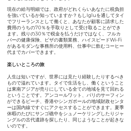
現在の給与明細では、政府がどれくらいあなたに税負担
を強いているか知っていますか？もしIgluを通してタイ
でフリーランスとして働くと、あなたが顧客に請求した
費用のうちの70％を手取りとして受け取ることができ
ます。残りの30％で税金を払うだけではなく、フルカ
バーの健康保険、ビザの書類業務、ハイスピードWi-Fi
があるモダンな事務所の使用料、仕事中に飲むコーヒー
代までカバーできます。
楽しいところの旅
人生は短いですが、世界には見たり経験したりするべき
もので溢れています。タイで生活をし、働くということ
は東南アジアが売りにしている全ての地域を見て回れる
ということです。アンコールワット、バリのサーフィン
ができるビーチ、香港やシンガポールの地域財政センタ
ーは国内線ですぐにアクセスすることができます。夏季
休暇のたびにサンゴ礁中をシュノーケリングしたりジャ
ングルの古代遺跡を探したり、同じようなことが起きな
いのです。