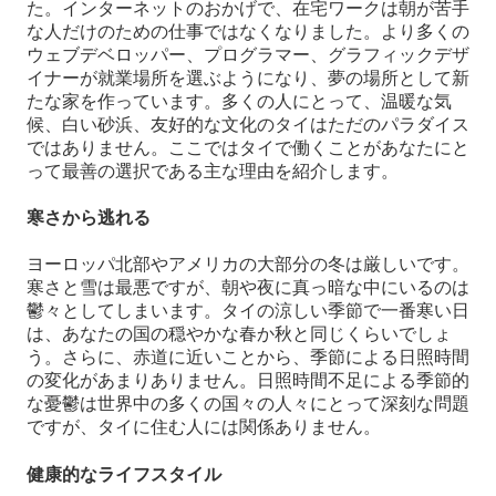
た。インターネットのおかげで、在宅ワークは朝が苦手
な人だけのための仕事ではなくなりました。より多くの
ウェブデベロッパー、プログラマー、グラフィックデザ
イナーが就業場所を選ぶようになり、夢の場所として新
たな家を作っています。多くの人にとって、温暖な気
候、白い砂浜、友好的な文化のタイはただのパラダイス
ではありません。ここではタイで働くことがあなたにと
って最善の選択である主な理由を紹介します。
寒さから逃れる
ヨーロッパ北部やアメリカの大部分の冬は厳しいです。
寒さと雪は最悪ですが、朝や夜に真っ暗な中にいるのは
鬱々としてしまいます。タイの涼しい季節で一番寒い日
は、あなたの国の穏やかな春か秋と同じくらいでしょ
う。さらに、赤道に近いことから、季節による日照時間
の変化があまりありません。日照時間不足による季節的
な憂鬱は世界中の多くの国々の人々にとって深刻な問題
ですが、タイに住む人には関係ありません。
健康的なライフスタイル