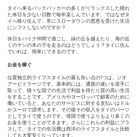
タイへ来るバックパッカーの多くがリラックスした晴れ
た休日を少ない日数で毎年楽しんでいます。ではなぜタ
イへ移り住んで、常にスローダウンの恩恵を受けた生活
にシフトしないのですか？
休日をバイク仲間で過ごし、緑の丘を越えたり、海の近
くのヤシの木の下を走るのはどうでしょう？タイに住ん
でいれば、簡単にできるのです。
お金を稼ぐ
位置独立的ライフスタイルの最も良い点の1つは、ジオ
アービトラージです。基本的には、通貨の違いを逆手に
取って、様々な国での生活で利益を得たり質の高い生活
をすることです。アメリカやヨーロッパで顧客のために
働いていると、あなたのサービスに対する支払いはドル
かユーロで請求します。その後その収入をタイのバーツ
としてタイで使うのです。母国で使うよりもより多くの
お金を使うことができます。さらにこれらの利益にプラ
スして、タイでの生活費は西洋のライフスタイルと比較
しても大変安くなっています。